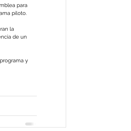
amblea para 
ama piloto.
ran la 
encia de un 
l programa y 