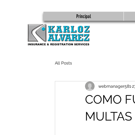
Principal
All Posts
webmanager581
2
COMO F
MULTAS 