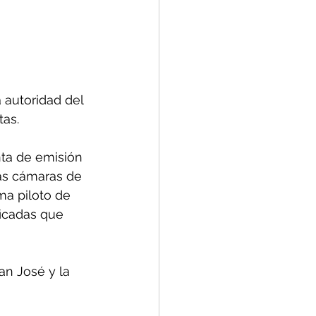
 autoridad del 
tas.
nta de emisión 
as cámaras de 
ma piloto de 
ficadas que 
an José y la 