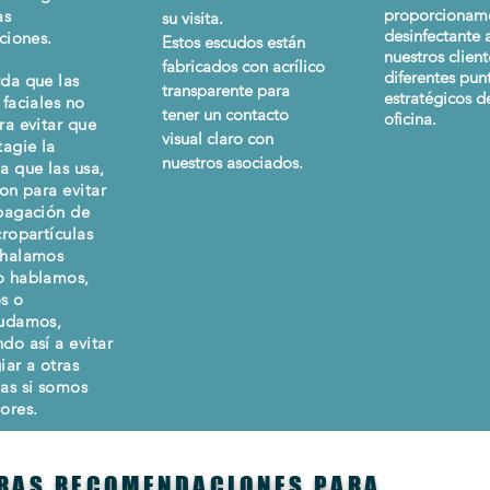
proporcionam
as
su visita.
desinfectante 
aciones.
Estos escudos están
nuestros clien
fabricados con acrílico
diferentes pun
da que las
transparente para
estratégicos d
 faciales no
tener un contacto
oficina.
ra evitar que
visual claro con
tagie la
nuestros asociados.
a que las usa,
son para evitar
pagación de
cropartículas
xhalamos
o hablamos,
s o
nudamos,
do así a evitar
iar a otras
as si somos
ores.
RAS RECOMENDACIONES PARA