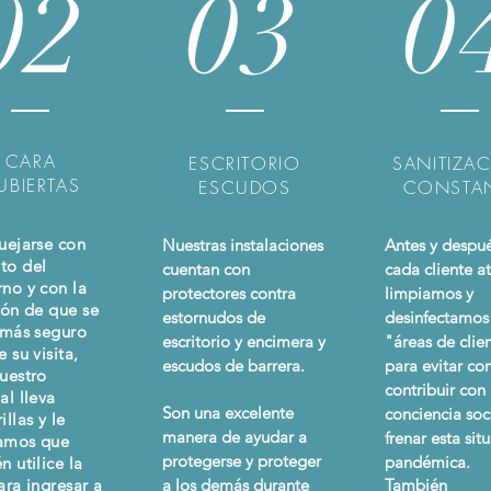
02
03
0
CARA
ESCRITORIO
SANITIZA
UBIERTAS
ESCUDOS
CONSTA
uejarse con
Nuestras instalaciones
Antes y despu
to del
cuentan con
cada cliente a
no y con la
protectores contra
limpiamos y
ión de que se
estornudos de
desinfectamos 
 más seguro
escritorio y encimera y
"áreas de clie
 su visita,
escudos de barrera.
para evitar co
uestro
contribuir con
al lleva
Son una excelente
conciencia soc
llas y le
manera de ayudar a
frenar esta sit
tamos que
protegerse y proteger
pandémica.
n utilice la
ara ingresar a
a los demás durante
También