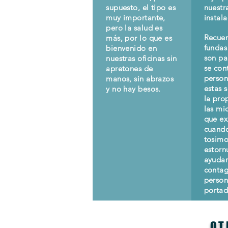
supuesto, el tipo es
nuestr
muy importante,
instal
pero la salud es
Recuer
más, por lo que es
fundas
bienvenido en
son pa
nuestras oficinas sin
se con
apretones de
person
manos, sin abrazos
estas 
y no hay besos.
la pro
las mi
que e
cuand
tosimo
estor
ayudan
contag
person
portad
OT