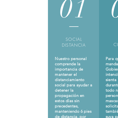
01
SOCIAL
C
DISTANCIA
Nuestro personal
Para q
comprende la
manda
importancia de
Gobier
mantener el
intenc
distanciamiento
sienta
social para ayudar a
durante
detener la
todo n
propagación en
person
estos días sin
mascari
precedentes,
solici
manteniendo 6 pies
tambié
de distancia, por
suya p