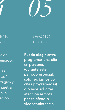
4
05
CIÓN
REMOTO
NTE
EQUIPO
Puede elegir entre
és de
programar una cita
tendido,
en persona.
(durante este
las
período especial,
ntes"
solo recibimos con
ntagios y
citas programadas)
 nuestra
o puede solicitar
ial a
atención remota
uación
por teléfono o
videoconferencia.